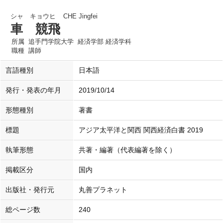
シャ キョウヒ
CHE Jingfei
車 競飛
所属
追手門学院大学 経済学部 経済学科
職種
講師
言語種別
日本語
発行・発表の年月
2019/10/14
形態種別
著書
標題
アジア太平洋と関西 関西経済白書 2019
執筆形態
共著・編著（代表編著を除く）
掲載区分
国内
出版社・発行元
丸善プラネット
総ページ数
240