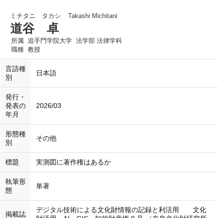
ミチタニ タカシ
Takashi Michitani
道谷 卓
所属
追手門学院大学 法学部 法律学科
職種
教授
言語種
日本語
別
発行・
発表の
2026/03
年月
形態種
その他
別
標題
実測図に著作権はあるか
執筆形
単著
態
デジタル技術による文化財情報の記録と利活用 文化
掲載誌