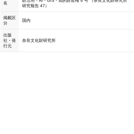
財活用・AI・GIS・知的財産権 8 号 （奈良文化財研究所
名
研究報告 47）
掲載区
国内
分
出版
社・発
奈良文化財研究所
行元