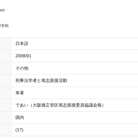
ani
律学科
日本語
2008/01
その他
刑事法学者と篤志面接活動
単著
であい（大阪矯正管区篤志面接委員協議会報）
国内
(17)