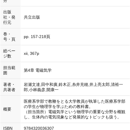
分
出版
社・発
共立出版
行元
巻・
pp. 157-218頁
号・頁
総ペー
xii, 367p
ジ数
担当範
第4章 電磁気学
囲
著者・
岩瀬文達,田中和廣,鈴木正,糸井充穂,井上亮太郎,清裕一
共著者
郎,小林義彦,開康一
医療系学部で教鞭をとる大学教員が執筆した医療系学部
の学生が物理学を学ぶための教科書。
概要
（担当箇所）電磁気学という物理学の重要な分野を概観
し、生体内の電気現象など発展的なトピックも扱う。
ISBN
9784320036307