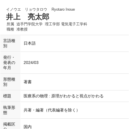
イノウエ リョウタロウ
Ryotaro Inoue
井上 亮太郎
所属
追手門学院大学 理工学部 電気電子工学科
職種
准教授
言語種
日本語
別
発行・
発表の
2024/03
年月
形態種
著書
別
標題
医療系の物理 : 原理がわかると視点がかわる
執筆形
共著・編著（代表編著を除く）
態
掲載区
国内