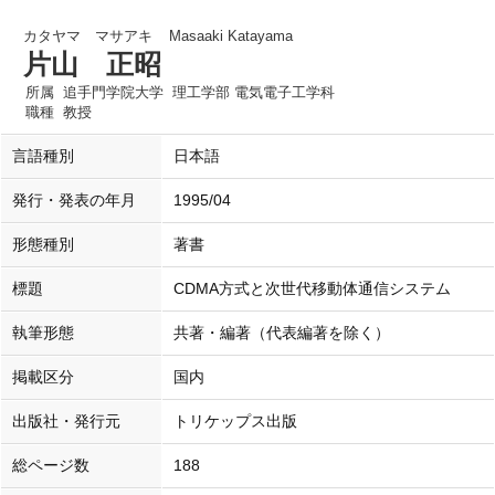
カタヤマ マサアキ
Masaaki Katayama
片山 正昭
所属
追手門学院大学 理工学部 電気電子工学科
職種
教授
言語種別
日本語
発行・発表の年月
1995/04
形態種別
著書
標題
CDMA方式と次世代移動体通信システム
執筆形態
共著・編著（代表編著を除く）
掲載区分
国内
出版社・発行元
トリケップス出版
総ページ数
188