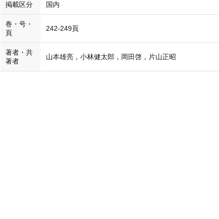
掲載区分
国内
巻・号・
242-249頁
頁
著者・共
山本雄亮，小林健太郎，岡田啓，片山正昭
著者