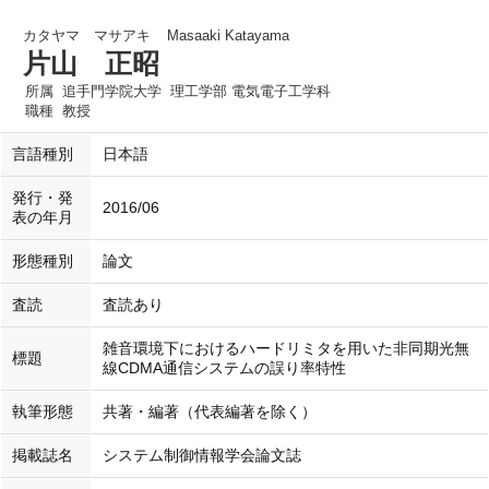
カタヤマ マサアキ
Masaaki Katayama
片山 正昭
所属
追手門学院大学 理工学部 電気電子工学科
職種
教授
言語種別
日本語
発行・発
2016/06
表の年月
形態種別
論文
査読
査読あり
雑音環境下におけるハードリミタを用いた非同期光無
標題
線CDMA通信システムの誤り率特性
執筆形態
共著・編著（代表編著を除く）
掲載誌名
システム制御情報学会論文誌