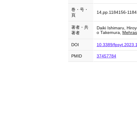
巻・号・
14,pp.1184156-118
頁
著者・共
Daiki Ishimaru, Hiro
o Takemura,
Mehras
著者
DOI
10.3389/fpsyt.2023
PMID
37457784