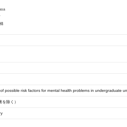
asa
サ
構
n of possible risk factors for mental health problems in undergraduate un
著を除く）
ry