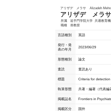
アリザデ メラサ
Alizadeh Mehr
アリザデ メラ
所属
追手門学院大学 共通教育機
職種
准教授
言語種別
英語
発行・発
2023/06/29
表の年月
形態種別
論文
査読
査読あり
標題
Criteria for detectio
執筆形態
共著・編著（代表編
掲載誌名
Frontiers in Psychiat
掲載区分
国外