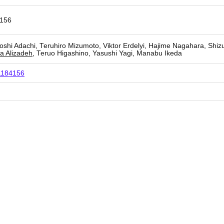
4156
yoshi Adachi, Teruhiro Mizumoto, Viktor Erdelyi, Hajime Nagahara, Shi
a Alizadeh
, Teruo Higashino, Yasushi Yagi, Manabu Ikeda
.1184156