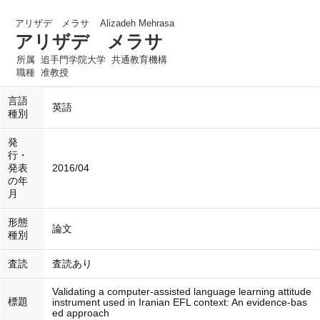
アリザデ メラサ
Alizadeh Mehrasa
アリザデ メラサ
所属
追手門学院大学 共通教育機構
職種
准教授
言語
英語
種別
発
行・
発表
2016/04
の年
月
形態
論文
種別
査読
査読あり
Validating a computer-assisted language learning attitude
標題
instrument used in Iranian EFL context: An evidence-bas
ed approach