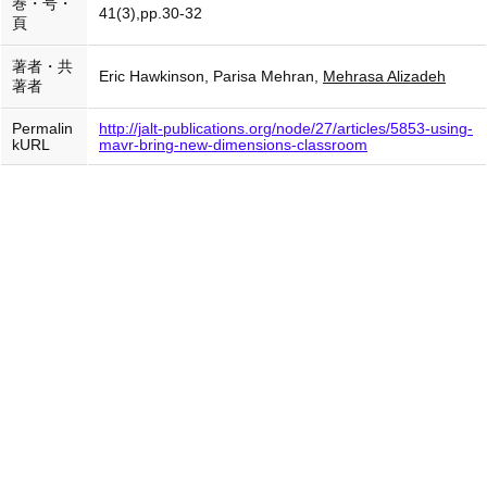
巻・号・
41(3),pp.30-32
頁
著者・共
Eric Hawkinson, Parisa Mehran,
Mehrasa Alizadeh
著者
Permalin
http://jalt-publications.org/node/27/articles/5853-using-
kURL
mavr-bring-new-dimensions-classroom