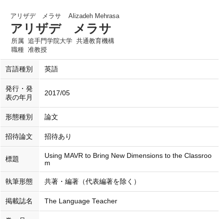
アリザデ メラサ
Alizadeh Mehrasa
アリザデ メラサ
所属
追手門学院大学 共通教育機構
職種
准教授
言語種別
英語
発行・発
2017/05
表の年月
形態種別
論文
招待論文
招待あり
Using MAVR to Bring New Dimensions to the Classroo
標題
m
執筆形態
共著・編著（代表編著を除く）
掲載誌名
The Language Teacher