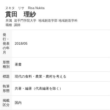
ヌキタ リサ
Risa Nukita
貫田 理紗
所属
追手門学院大学 地域創造学部 地域創造学科
職種
講師
発
行・
発表
2018/05
の年
月
形態
著書
種別
標題
現代の食料・農業・農村を考える
執筆
共著・編著（代表編著を除く）
形態
掲載
国内
区分