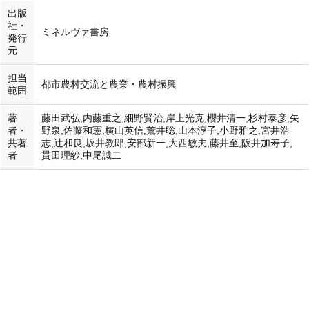
出版
社・
ミネルヴァ書房
発行
元
担当
都市農村交流と農業・農村振興
範囲
著
藤田武弘,内藤重之,細野賢治,岸上光克,櫻井清一,杉村泰彦,矢
者・
野泉,佐藤和憲,横山英信,荒井聡,山本淳子,小野雅之,宮井浩
共著
志,辻和良,坂井教郎,安部新一,大西敏夫,藤井至,阪井加寿子,
者
貫田理紗,中尾誠二