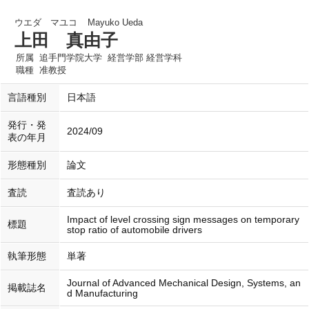
ウエダ マユコ
Mayuko Ueda
上田 真由子
所属
追手門学院大学 経営学部 経営学科
職種
准教授
言語種別
日本語
発行・発
2024/09
表の年月
形態種別
論文
査読
査読あり
Impact of level crossing sign messages on temporary
標題
stop ratio of automobile drivers
執筆形態
単著
Journal of Advanced Mechanical Design, Systems, an
掲載誌名
d Manufacturing