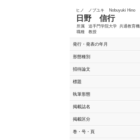
ヒノ ノブユキ
Nobuyuki Hino
日野 信行
所属
追手門学院大学 共通教育機
職種
教授
発行・発表の年月
形態種別
招待論文
標題
執筆形態
掲載誌名
掲載区分
巻・号・頁