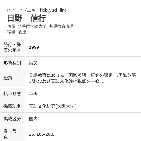
ヒノ ノブユキ
Nobuyuki Hino
日野 信行
所属
追手門学院大学 共通教育機構
職種
教授
発行・発
1999
表の年月
形態種別
論文
英語教育における「国際英語」研究の課題 :国際英語
標題
思想史及び言語文化論の視点を中心に
執筆形態
単著
掲載誌名
言語文化研究(大阪大学）
掲載区分
国内
巻・号・
25, 185-203/,
頁