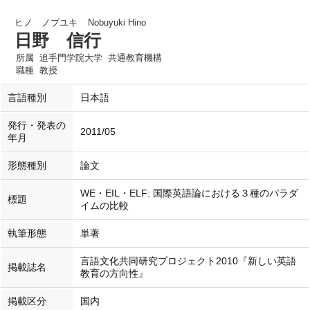
ヒノ ノブユキ
Nobuyuki Hino
日野 信行
所属
追手門学院大学 共通教育機構
職種
教授
言語種別
日本語
発行・発表の
2011/05
年月
形態種別
論文
WE・EIL・ELF: 国際英語論における３種のパラダ
標題
イムの比較
執筆形態
単著
言語文化共同研究プロジェクト2010『新しい英語
掲載誌名
教育の方向性』
掲載区分
国内