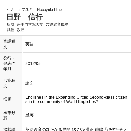
ヒノ ノブユキ
Nobuyuki Hino
日野 信行
所属
追手門学院大学 共通教育機構
職種
教授
言語種
英語
別
発行・
発表の
2012/05
年月
形態種
論文
別
Englishes in the Expanding Circle: Second-class citizen
標題
s in the community of World Englishes?
執筆形
単著
態
掲載誌
英語教育の新たなる展開 (及び塩澤正 他編『現代社会と