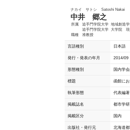
ナカイ サトシ
Satoshi Nakai
中井 郷之
所属
追手門学院大学 地域創造学
追手門学院大学 大学院 現
職種
准教授
言語種別
日本語
発行・発表の年月
2014/09
形態種別
国内学会誌（
標題
函館にお
執筆形態
代表編著
掲載誌名
都市学研
掲載区分
国内
出版社・発行元
北海道都