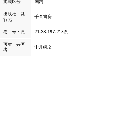
掲載区分
国内
出版社・発
千倉書房
行元
巻・号・頁
21‐38-197‐213頁
著者・共著
中井郷之
者