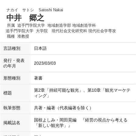
ナカイ サトシ
Satoshi Nakai
中井 郷之
所属
追手門学院大学 地域創造学部 地域創造学科
追手門学院大学 大学院 現代社会文化研究科 現代社会学専攻
職種
准教授
言語種別
日本語
発行・発表
2023/03/03
の年月
形態種別
著書
第2章「持続可能な観光」、第10章「観光マーケテ
標題
ィング」
執筆形態
共著・編著（代表編著を除く）
国枝よしみ・岡田晃編 『経営の視点から考える
掲載誌名
「新しい観光学」』