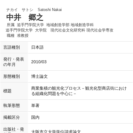
ナカイ サトシ
Satoshi Nakai
中井 郷之
所属
追手門学院大学 地域創造学部 地域創造学科
追手門学院大学 大学院 現代社会文化研究科 現代社会学専攻
職種
准教授
言語種別
日本語
発行・発表
2010/03
の年月
形態種別
博士論文
商業集積の観光化プロセス－観光化型商店街におけ
標題
る組織化問題を中心に－
執筆形態
単著
掲載区分
国内
出版社・発
大阪市立大学学位請求論文