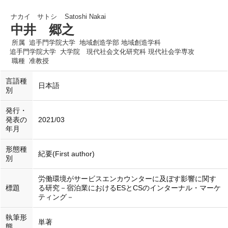
ナカイ サトシ
Satoshi Nakai
中井 郷之
所属
追手門学院大学 地域創造学部 地域創造学科
追手門学院大学 大学院 現代社会文化研究科 現代社会学専攻
職種
准教授
言語種
日本語
別
発行・
発表の
2021/03
年月
形態種
紀要(First author)
別
労働環境がサービスエンカウンターに及ぼす影響に関す
標題
る研究－宿泊業におけるESとCSのインターナル・マーケ
ティング－
執筆形
単著
態