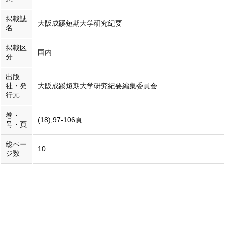
掲載誌
大阪成蹊短期大学研究紀要
名
掲載区
国内
分
出版
社・発
大阪成蹊短期大学研究紀要編集委員会
行元
巻・
(18),97-106頁
号・頁
総ペー
10
ジ数