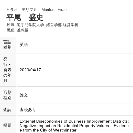
ヒラオ モリフミ
Morifumi Hirao
平尾 盛史
所属
追手門学院大学 経営学部 経営学科
職種
准教授
言語
英語
種別
発
行・
発表
2020/04/17
の年
月
形態
論文
種別
査読
査読あり
External Diseconomies of Business Improvement Districts:
標題
Negative Impact on Residential Property Values – Evidenc
e from the City of Westminster