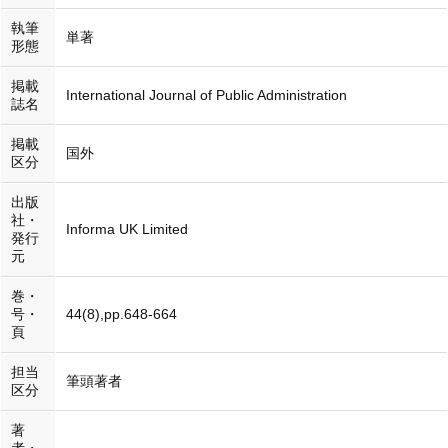
執筆
単著
形態
掲載
International Journal of Public Administration
誌名
掲載
国外
区分
出版
社・
Informa UK Limited
発行
元
巻・
号・
44(8),pp.648-664
頁
担当
筆頭著者
区分
著