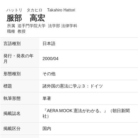
ハットリ タカヒロ
Takahiro Hattori
服部 高宏
所属
追手門学院大学 法学部 法律学科
職種
教授
言語種別
日本語
発行・発表の年
2000/04
月
形態種別
その他
標題
諸外国の憲法に学ぶ３：ドイツ
執筆形態
単著
『AERA MOOK 憲法がわかる。』（朝日新聞
掲載誌名
社）
掲載区分
国内