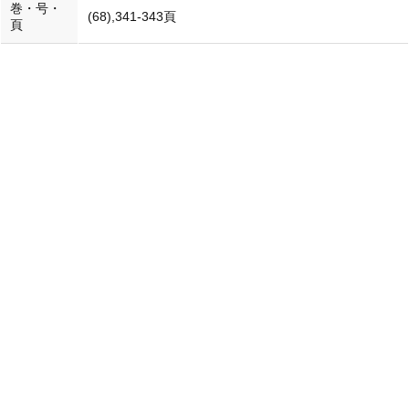
巻・号・
(68),341-343頁
頁