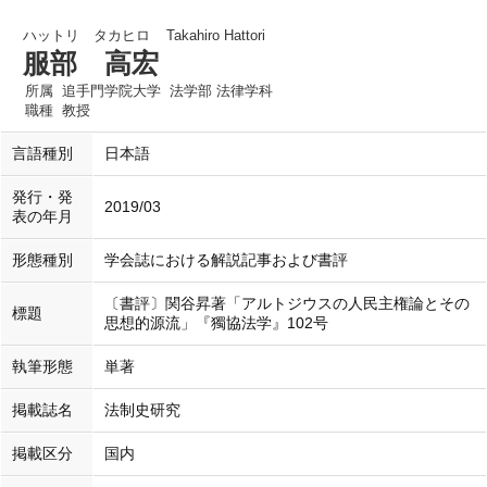
ハットリ タカヒロ
Takahiro Hattori
服部 高宏
所属
追手門学院大学 法学部 法律学科
職種
教授
言語種別
日本語
発行・発
2019/03
表の年月
形態種別
学会誌における解説記事および書評
〔書評〕関谷昇著「アルトジウスの人民主権論とその
標題
思想的源流」『獨協法学』102号
執筆形態
単著
掲載誌名
法制史研究
掲載区分
国内