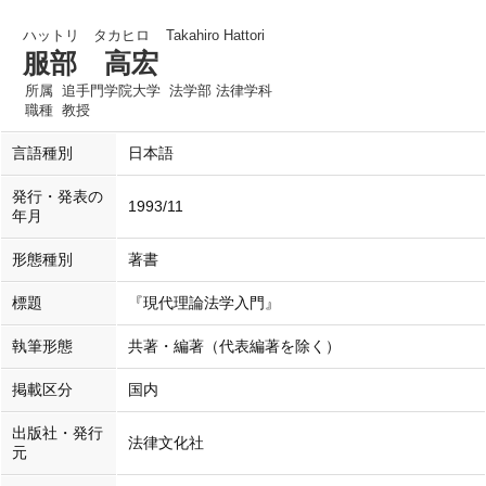
ハットリ タカヒロ
Takahiro Hattori
服部 高宏
所属
追手門学院大学 法学部 法律学科
職種
教授
言語種別
日本語
発行・発表の
1993/11
年月
形態種別
著書
標題
『現代理論法学入門』
執筆形態
共著・編著（代表編著を除く）
掲載区分
国内
出版社・発行
法律文化社
元