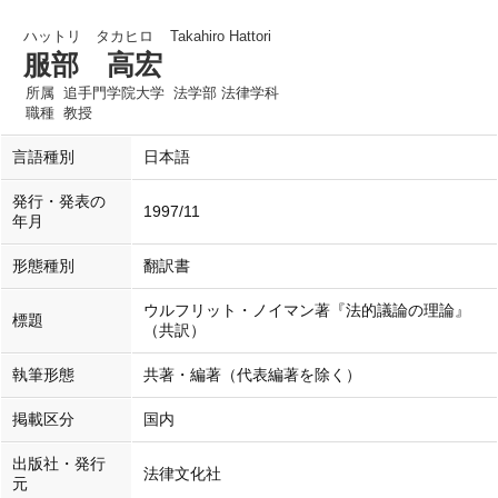
ハットリ タカヒロ
Takahiro Hattori
服部 高宏
所属
追手門学院大学 法学部 法律学科
職種
教授
言語種別
日本語
発行・発表の
1997/11
年月
形態種別
翻訳書
ウルフリット・ノイマン著『法的議論の理論』
標題
（共訳）
執筆形態
共著・編著（代表編著を除く）
掲載区分
国内
出版社・発行
法律文化社
元