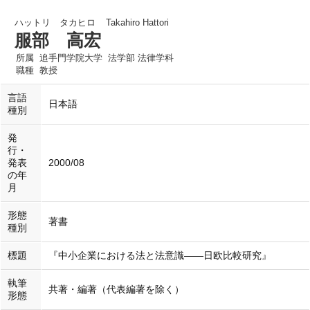
ハットリ タカヒロ
Takahiro Hattori
服部 高宏
所属
追手門学院大学 法学部 法律学科
職種
教授
言語
日本語
種別
発
行・
発表
2000/08
の年
月
形態
著書
種別
標題
『中小企業における法と法意識――日欧比較研究』
執筆
共著・編著（代表編著を除く）
形態