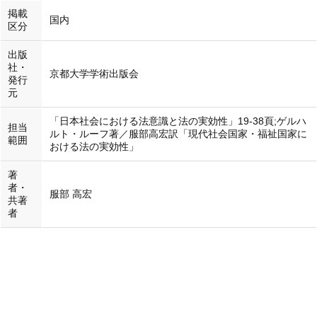
掲載
国内
区分
出版
社・
京都大学学術出版会
発行
元
「日本社会における法意識と法の実効性」19-38頁;ゲルハ
担当
ルト・ルーフ著／服部高宏訳「現代社会国家・福祉国家に
範囲
おける法の実効性」
著
者・
服部 高宏
共著
者