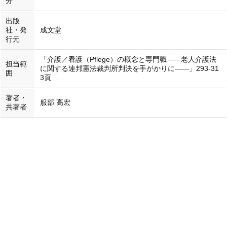
分
出版
社・発
成文堂
行元
「介護／看護（Pflege）の概念と専門職――老人介護法
担当範
に関する連邦憲法裁判所判決を手がかりに――」293-31
囲
3頁
著者・
服部 高宏
共著者