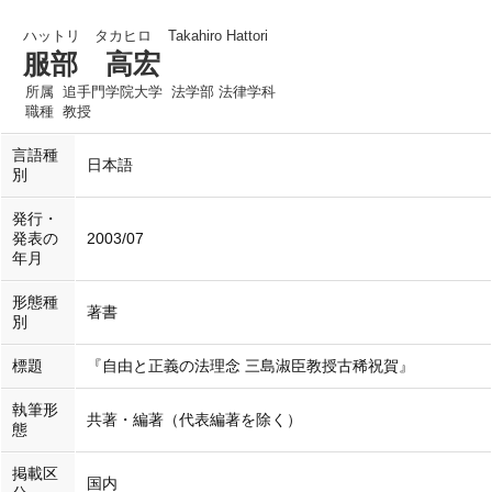
ハットリ タカヒロ
Takahiro Hattori
服部 高宏
所属
追手門学院大学 法学部 法律学科
職種
教授
言語種
日本語
別
発行・
発表の
2003/07
年月
形態種
著書
別
標題
『自由と正義の法理念 三島淑臣教授古稀祝賀』
執筆形
共著・編著（代表編著を除く）
態
掲載区
国内