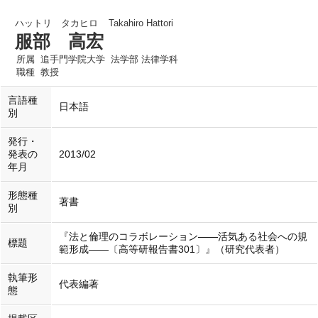
ハットリ タカヒロ
Takahiro Hattori
服部 高宏
所属
追手門学院大学 法学部 法律学科
職種
教授
言語種
日本語
別
発行・
発表の
2013/02
年月
形態種
著書
別
『法と倫理のコラボレーション――活気ある社会への規
標題
範形成――〔高等研報告書301〕』（研究代表者）
執筆形
代表編著
態