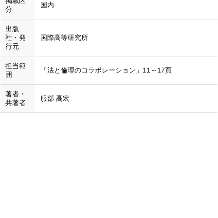
掲載区
国内
分
出版
社・発
国際高等研究所
行元
担当範
「法と倫理のコラボレーション」11～17頁
囲
著者・
服部 高宏
共著者