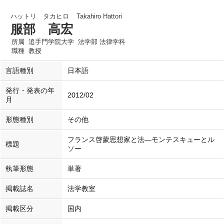
ハットリ タカヒロ
Takahiro Hattori
服部 高宏
所属
追手門学院大学 法学部 法律学科
職種
教授
言語種別
日本語
発行・発表の年
2012/02
月
形態種別
その他
フランス啓蒙思想家と法―モンテスキューとル
標題
ソー
執筆形態
単著
掲載誌名
法学教室
掲載区分
国内