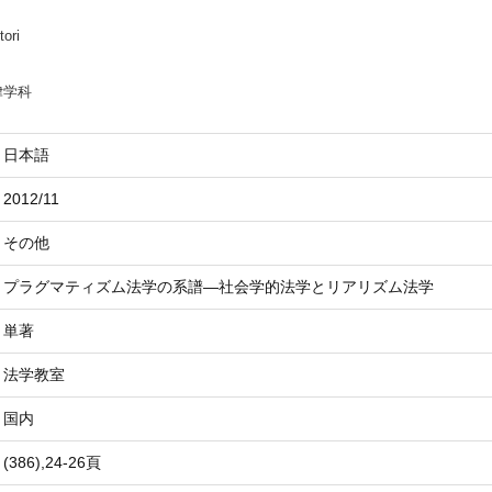
tori
律学科
日本語
2012/11
その他
プラグマティズム法学の系譜―社会学的法学とリアリズム法学
単著
法学教室
国内
(386),24-26頁