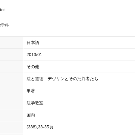
tori
律学科
日本語
2013/01
その他
法と道徳―デヴリンとその批判者たち
単著
法学教室
国内
(388),33-35頁