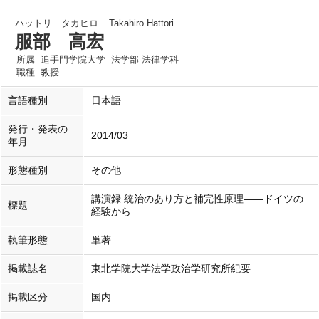
ハットリ タカヒロ
Takahiro Hattori
服部 高宏
所属
追手門学院大学 法学部 法律学科
職種
教授
言語種別
日本語
発行・発表の
2014/03
年月
形態種別
その他
講演録 統治のあり方と補完性原理――ドイツの
標題
経験から
執筆形態
単著
掲載誌名
東北学院大学法学政治学研究所紀要
掲載区分
国内