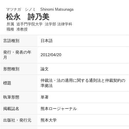
マツナガ シノミ
Shinomi Matsunaga
松永 詩乃美
所属
追手門学院大学 法学部 法律学科
職種
准教授
言語種別
日本語
発行・発表の年
2012/04/20
月
形態種別
論文
仲裁法・法の適用に関する通則法と仲裁契約の
標題
準拠法
執筆形態
単著
掲載誌名
熊本ロージャーナル
出版社・発行元
熊本大学