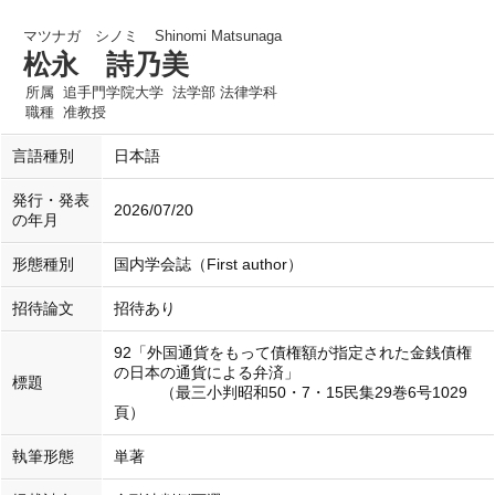
マツナガ シノミ
Shinomi Matsunaga
松永 詩乃美
所属
追手門学院大学 法学部 法律学科
職種
准教授
言語種別
日本語
発行・発表
2026/07/20
の年月
形態種別
国内学会誌（First author）
招待論文
招待あり
92「外国通貨をもって債権額が指定された金銭債権
の日本の通貨による弁済」
標題
（最三小判昭和50・7・15民集29巻6号1029
頁）
執筆形態
単著