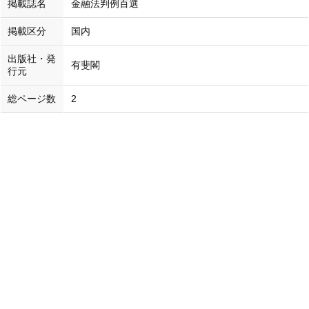
掲載誌名
金融法判例百選
掲載区分
国内
出版社・発
有斐閣
行元
総ページ数
2