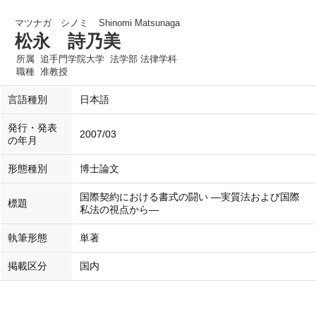
マツナガ シノミ
Shinomi Matsunaga
松永 詩乃美
所属
追手門学院大学 法学部 法律学科
職種
准教授
言語種別
日本語
発行・発表
2007/03
の年月
形態種別
博士論文
国際契約における書式の闘い ―実質法および国際
標題
私法の視点から―
執筆形態
単著
掲載区分
国内