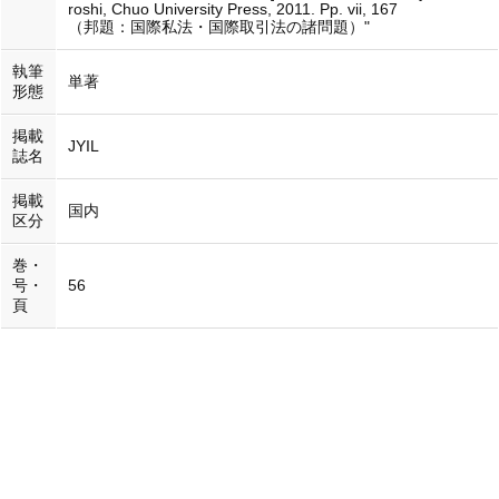
roshi, Chuo University Press, 2011. Pp. vii, 167
（邦題：国際私法・国際取引法の諸問題）"
執筆
単著
形態
掲載
JYIL
誌名
掲載
国内
区分
巻・
号・
56
頁