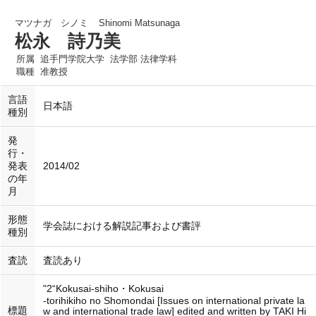
マツナガ シノミ
Shinomi Matsunaga
松永 詩乃美
所属
追手門学院大学 法学部 法律学科
職種
准教授
言語
日本語
種別
発
行・
発表
2014/02
の年
月
形態
学会誌における解説記事および書評
種別
査読
査読あり
"2“Kokusai-shiho・Kokusai
-torihikiho no Shomondai [Issues on international private la
標題
w and international trade law] edited and written by TAKI Hi