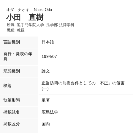
オダ ナオキ
Naoki Oda
小田 直樹
所属
追手門学院大学 法学部 法律学科
職種
教授
言語種別
日本語
発行・発表の年
1994/07
月
形態種別
論文
正当防衛の前提要件としての「不正」の侵害
標題
(一)
執筆形態
単著
掲載誌名
広島法学
掲載区分
国内