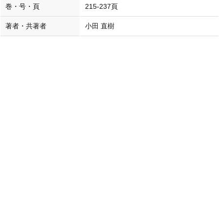
巻・号・頁
215-237頁
著者・共著者
小田 直樹