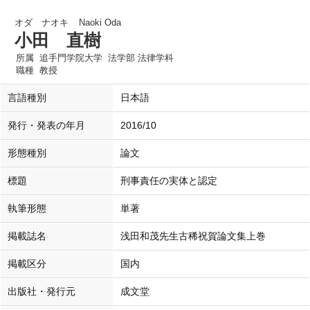
オダ ナオキ
Naoki Oda
小田 直樹
所属
追手門学院大学 法学部 法律学科
職種
教授
言語種別
日本語
発行・発表の年月
2016/10
形態種別
論文
標題
刑事責任の実体と認定
執筆形態
単著
掲載誌名
浅田和茂先生古稀祝賀論文集上巻
掲載区分
国内
出版社・発行元
成文堂