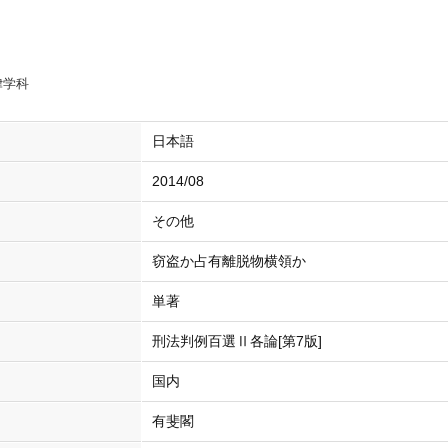
律学科
日本語
2014/08
その他
窃盗か占有離脱物横領か
単著
刑法判例百選Ⅱ各論[第7版]
国内
有斐閣