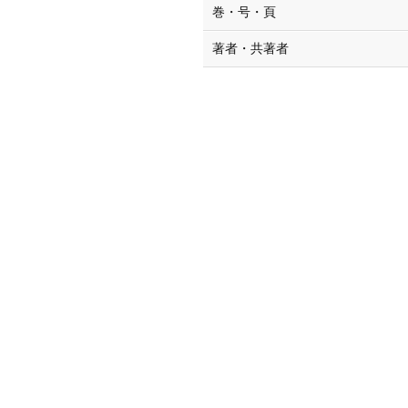
巻・号・頁
著者・共著者