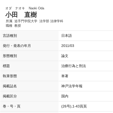
オダ ナオキ
Naoki Oda
小田 直樹
所属
追手門学院大学 法学部 法律学科
職種
教授
言語種別
日本語
発行・発表の年月
2011/03
形態種別
論文
標題
治療行為と刑法
執筆形態
単著
掲載誌名
神戸法学年報
掲載区分
国内
巻・号・頁
(26号),1-43頁頁