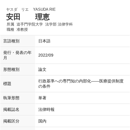
ヤスダ リエ
YASUDA RIE
安田 理恵
所属
追手門学院大学 法学部 法律学科
職種
准教授
言語種別
日本語
発行・発表の年
2022/09
月
形態種別
論文
行政基準への専門知の内部化――医療提供制度
標題
の条件
執筆形態
単著
掲載誌名
法律時報
掲載区分
国内