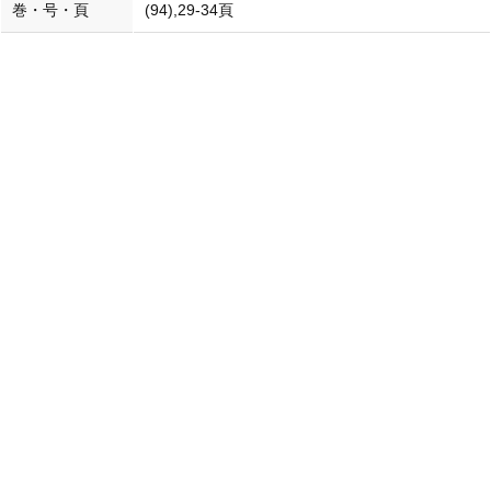
巻・号・頁
(94),29-34頁