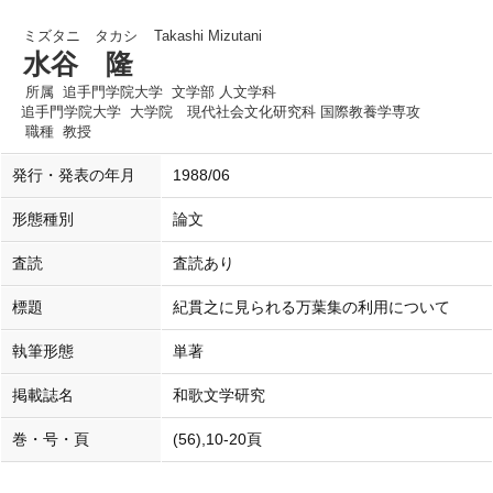
ミズタニ タカシ
Takashi Mizutani
水谷 隆
所属
追手門学院大学 文学部 人文学科
追手門学院大学 大学院 現代社会文化研究科 国際教養学専攻
職種
教授
発行・発表の年月
1988/06
形態種別
論文
査読
査読あり
標題
紀貫之に見られる万葉集の利用について
執筆形態
単著
掲載誌名
和歌文学研究
巻・号・頁
(56),10-20頁