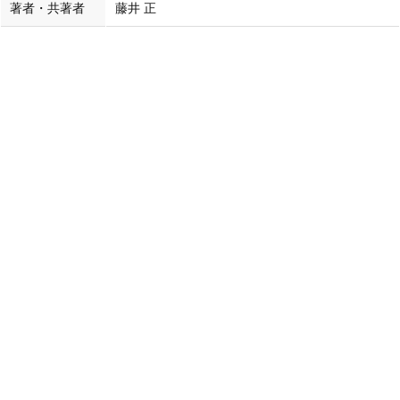
著者・共著者
藤井 正