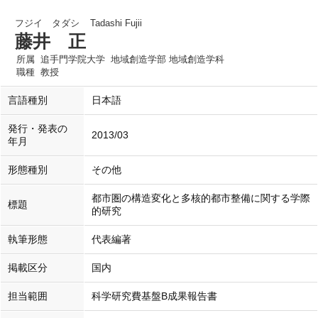
フジイ タダシ
Tadashi Fujii
藤井 正
所属
追手門学院大学 地域創造学部 地域創造学科
職種
教授
言語種別
日本語
発行・発表の
2013/03
年月
形態種別
その他
都市圏の構造変化と多核的都市整備に関する学際
標題
的研究
執筆形態
代表編著
掲載区分
国内
担当範囲
科学研究費基盤B成果報告書