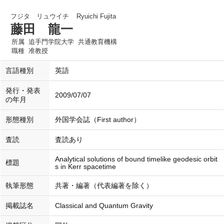
フジタ リュウイチ
Ryuichi Fujita
藤田 龍一
所属
追手門学院大学 共通教育機構
職種
准教授
言語種別
英語
発行・発表
2009/07/07
の年月
形態種別
外国学会誌（First author）
査読
査読あり
Analytical solutions of bound timelike geodesic orbit
標題
s in Kerr spacetime
執筆形態
共著・編著（代表編著を除く）
掲載誌名
Classical and Quantum Gravity