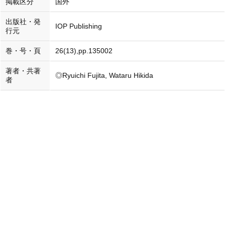
掲載区分
国外
出版社・発
IOP Publishing
行元
巻・号・頁
26(13),pp.135002
著者・共著
◎Ryuichi Fujita, Wataru Hikida
者