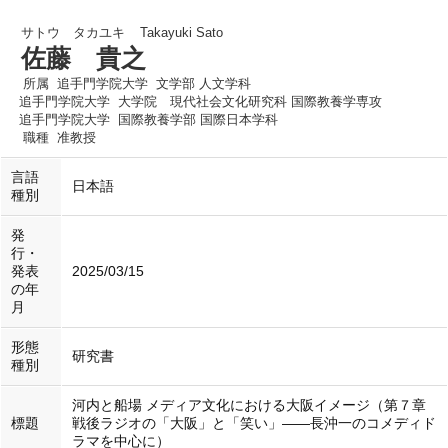
サトウ タカユキ
Takayuki Sato
佐藤 貴之
所属
追手門学院大学 文学部 人文学科
追手門学院大学 大学院 現代社会文化研究科 国際教養学専攻
追手門学院大学 国際教養学部 国際日本学科
職種
准教授
言語
日本語
種別
発
行・
発表
2025/03/15
の年
月
形態
研究書
種別
河内と船場 メディア文化における大阪イメージ（第７章
標題
戦後ラジオの「大阪」と「笑い」――長沖一のコメディド
ラマを中心に）