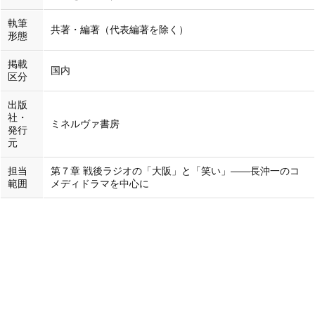
執筆
共著・編著（代表編著を除く）
形態
掲載
国内
区分
出版
社・
ミネルヴァ書房
発行
元
担当
第７章 戦後ラジオの「大阪」と「笑い」――長沖一のコ
範囲
メディドラマを中心に