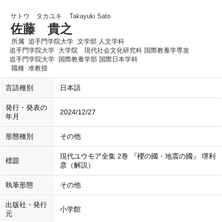
サトウ タカユキ
Takayuki Sato
佐藤 貴之
所属
追手門学院大学 文学部 人文学科
追手門学院大学 大学院 現代社会文化研究科 国際教養学専攻
追手門学院大学 国際教養学部 国際日本学科
職種
准教授
言語種別
日本語
発行・発表の
2024/12/27
年月
形態種別
その他
現代ユウモア全集 2巻 『櫻の國・地震の國』 堺利
標題
彦（解説）
執筆形態
その他
出版社・発行
小学館
元