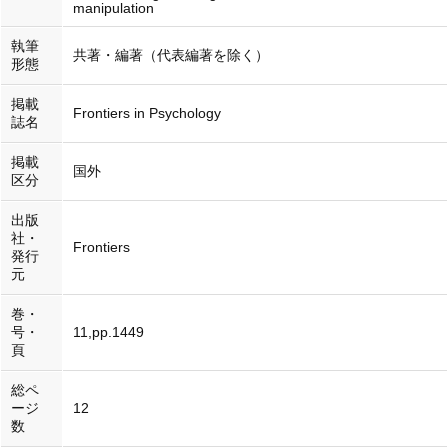
manipulation
執筆
共著・編著（代表編著を除く）
形態
掲載
Frontiers in Psychology
誌名
掲載
国外
区分
出版
社・
Frontiers
発行
元
巻・
号・
11,pp.1449
頁
総ペ
ージ
12
数