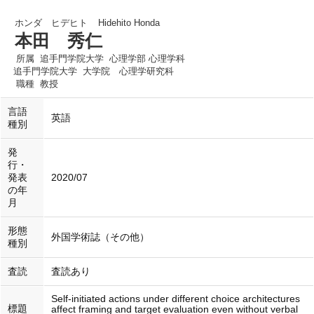
ホンダ ヒデヒト
Hidehito Honda
本田 秀仁
所属
追手門学院大学 心理学部 心理学科
追手門学院大学 大学院 心理学研究科
職種
教授
言語
英語
種別
発
行・
発表
2020/07
の年
月
形態
外国学術誌（その他）
種別
査読
査読あり
Self-initiated actions under different choice architectures
標題
affect framing and target evaluation even without verbal