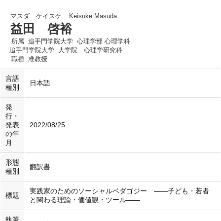
マスダ ケイスケ
Keisuke Masuda
益田 啓裕
所属
追手門学院大学 心理学部 心理学科
追手門学院大学 大学院 心理学研究科
職種
准教授
言語
日本語
種別
発
行・
発表
2022/08/25
の年
月
形態
翻訳書
種別
実践家のためのソーシャルペダゴジー ——子ども・若者
標題
と関わる理論・価値観・ツール——
執筆