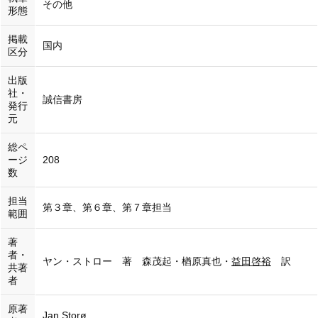
その他
形態
掲載
国内
区分
出版
社・
誠信書房
発行
元
総ペ
ージ
208
数
担当
第３章、第６章、第７章担当
範囲
著
者・
ヤン・ストロー 著 森茂起・楢原真也・
益田啓裕
訳
共著
者
原著
Jan Storø