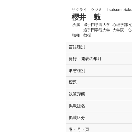
サクライ ツツミ
Tsutsumi Saku
櫻井 鼓
所属
追手門学院大学 心理学部 
追手門学院大学 大学院 
職種
教授
言語種別
発行・発表の年月
形態種別
標題
執筆形態
掲載誌名
掲載区分
巻・号・頁