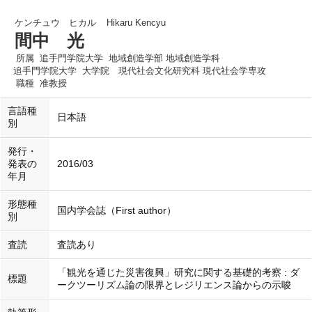
ケンチュウ ヒカル
Hikaru Kencyu
間中 光
所属
追手門学院大学 地域創造学部 地域創造学科
追手門学院大学 大学院 現代社会文化研究科 現代社会学専攻
職種
准教授
言語種
日本語
別
発行・
発表の
2016/03
年月
形態種
国内学会誌（First author）
別
査読
査読あり
「観光を通じた災害復興」研究に関する基礎的考察 : ダ
標題
ークツーリズム論の限界とレジリエンス論からの示唆