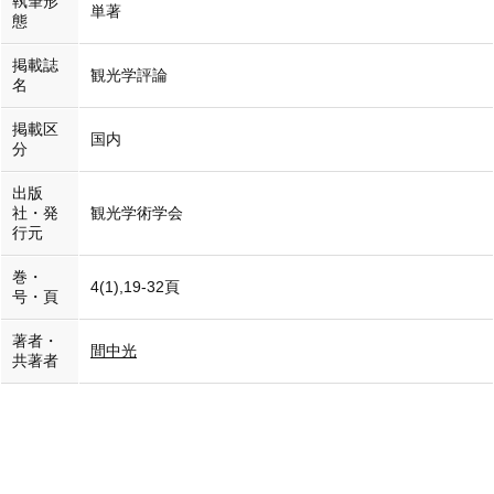
執筆形
単著
態
掲載誌
観光学評論
名
掲載区
国内
分
出版
社・発
観光学術学会
行元
巻・
4(1),19-32頁
号・頁
著者・
間中光
共著者