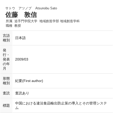
サトウ アツノブ
Atsunobu Sato
佐藤 敦信
所属
追手門学院大学 地域創造学部 地域創造学科
職種
教授
言語
日本語
種別
発
行・
発表
2009/03
の年
月
形態
紀要(First author)
種別
査読
査読あり
中国における違法食品輸出防止策の導入とその管理システ
標題
ム