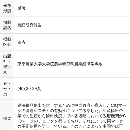
執筆
単著
形態
掲載
農経研究報告
誌名
掲載
国内
区分
出版
社・
東京農業大学大学院農学研究科農業経済学専攻
発行
元
巻・
号・
(40),30-39頁
頁
違法食品輸出を防止するために中国政府が導入したCIQマー
クの管理システムの有効性について考察した。生産輸出企
業での生産から輸出検疫までの各段階において政府機関がC
概要
IQマークのチェックを行っており、それによって同マーク
の不正使用を防止している。このことによって中国では正